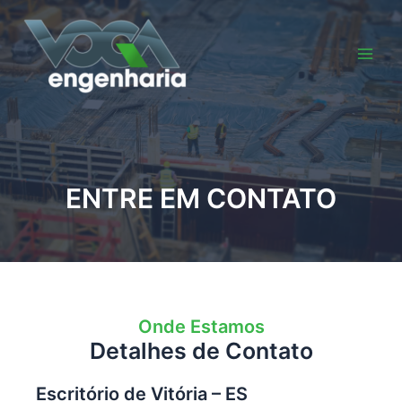
Ir
para
o
Main
conteúdo
Men
ENTRE EM CONTATO
Onde Estamos
Detalhes de Contato
Escritório de Vitória – ES